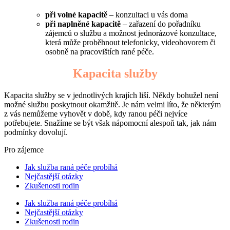
při volné kapacitě
– konzultaci u vás doma
při naplněné kapacitě
– zařazení do pořadníku
zájemců o službu a možnost jednorázové konzultace,
která může proběhnout telefonicky, videohovorem či
osobně na pracovištích rané péče.
Kapacita služby
Kapacita služby se v jednotlivých krajích liší. Někdy bohužel není
možné službu poskytnout okamžitě. Je nám velmi líto, že některým
z vás nemůžeme vyhovět v době, kdy ranou péči nejvíce
potřebujete. Snažíme se být však nápomocní alespoň tak, jak nám
podmínky dovolují.
Pro zájemce
Jak služba raná péče probíhá
Nejčastější otázky
Zkušenosti rodin
Jak služba raná péče probíhá
Nejčastější otázky
Zkušenosti rodin