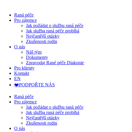
Raná péče
Pro zájemce
Jak požádat o službu raná péče
Jak služba raná péče probíhá
Nejčastější otázky
Zkušenosti rodin
O nás
Náš tým
Dokumenty
Zpravodaj Rané péče Diakonie
Pro klienty
Kontakt
EN
❤️PODPOŘTE NÁS
Raná péče
Pro zájemce
Jak požádat o službu raná péče
Jak služba raná péče probíhá
Nejčastější otázky
Zkušenosti rodin
O nás