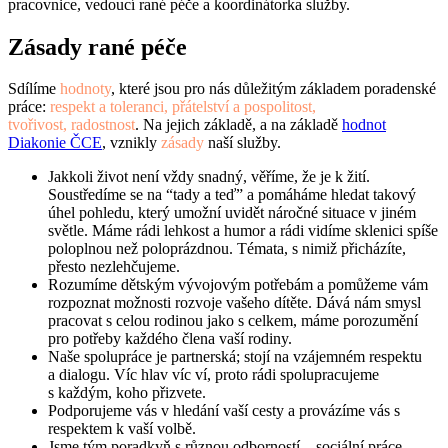
pracovnice, vedoucí rané péče a koordinátorka služby.
Zásady rané péče
Sdílíme
hodnoty
, které jsou pro nás důležitým základem poradenské
práce:
respekt a toleranci, přátelství a pospolitost,
tvořivost, radostnost
.
Na jejich základě, a na základě
hodnot
Diakonie ČCE
, vznikly
zásady
naší služby.
Jakkoli život není vždy snadný, věříme, že je k žití.
Soustředíme se na “tady a teď” a pomáháme hledat takový
úhel pohledu, který umožní uvidět náročné situace v jiném
světle. Máme rádi lehkost a humor a rádi vidíme sklenici spíše
poloplnou než poloprázdnou. Témata, s nimiž přicházíte,
přesto nezlehčujeme.
Rozumíme dětským vývojovým potřebám a pomůžeme vám
rozpoznat možnosti rozvoje vašeho dítěte. Dává nám smysl
pracovat s celou rodinou jako s celkem, máme porozumění
pro potřeby každého člena vaší rodiny.
Naše spolupráce je partnerská; stojí na vzájemném respektu
a dialogu. Víc hlav víc ví, proto rádi spolupracujeme
s každým, koho přizvete.
Podporujeme vás v hledání vaší cesty a provázíme vás s
respektem k vaší volbě.
Jsme tým poradkyň s různou odborností – sociální práce,