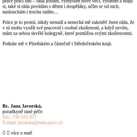
práce práci snů – ráda jezdím, vymýšlím nové věci, vyrábím a hraju
si, také si ráda povídám s dětmi i dospěláky, učím se od nich,
naslouchám i trochu radím…
Práce je to pestrá, nikdy nenudí a nenechá mě zakrnět! Jsem ráda, že
v ní mohu využít své pracovní i osobní zkušenosti, a když nevím,
mám za sebou skvělé kolegyně, které pomůžou svými zkušenostmi.
Potkáte mě v Plzeňském a částečně i Středočeském kraji.
Bc. Jana Javorská,
poradkyně rané péče
Tel.: 730 195 077
E-mail: javorska@rana-pece.cz
více o mně