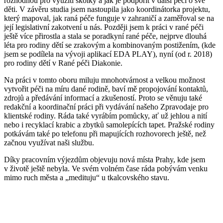
rozhodnou pro využití školky a jak je podpořit v další péči o své
děti. V závěru studia jsem nastoupila jako koordinátorka projektu,
který mapoval, jak raná péče funguje v zahraničí a zaměřoval se na
její legislativní zakotvení u nás. Později jsem k práci v rané péči
ještě více přirostla a stala se poradkyní rané péče, nejprve dlouhá
léta pro rodiny dětí se zrakovým a kombinovaným postižením, (kde
jsem se podílela na vývoji aplikací EDA PLAY), nyní (od r. 2018)
pro rodiny dětí v Rané péči Diakonie.
Na práci v tomto oboru miluju mnohotvárnost a velkou možnost
vytvořit péči na míru dané rodině, baví mě propojování kontaktů,
zdrojů a předávání informací a zkušeností. Proto se věnuju také
redakční a koordinační práci při vydávání našeho Zpravodaje pro
klientské rodiny. Ráda také vyrábím pomůcky, ať už jehlou a nití
nebo i recyklací krabic a zbytků samolepících tapet. Pražské rodiny
potkávám také po telefonu při mapujících rozhovorech ještě, než
začnou využívat naši službu.
Díky pracovním výjezdům objevuju nová místa Prahy, kde jsem
v životě ještě nebyla. Ve svém volném čase ráda pobývám venku
mimo ruch města a „medituju“ u tkalcovského stavu.