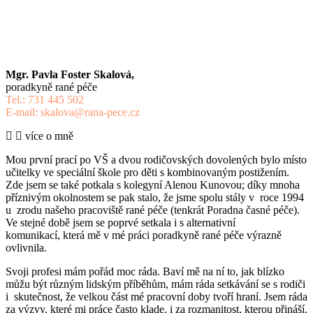
Mgr. Pavla Foster Skalová,
poradkyně rané péče
Tel.: 731 445 502
E-mail: skalova@rana-pece.cz
více o mně
Mou první prací po VŠ a dvou rodičovských dovolených bylo místo
učitelky ve speciální škole pro děti s kombinovaným postižením.
Zde jsem se také potkala s kolegyní Alenou Kunovou; díky mnoha
příznivým okolnostem se pak stalo, že jsme spolu stály v roce 1994
u zrodu našeho pracoviště rané péče (tenkrát Poradna časné péče).
Ve stejné době jsem se poprvé setkala i s alternativní
komunikací, která mě v mé práci poradkyně rané péče výrazně
ovlivnila.
Svoji profesi mám pořád moc ráda. Baví mě na ní to, jak blízko
můžu být různým lidským příběhům, mám ráda setkávání se s rodiči
i skutečnost, že velkou část mé pracovní doby tvoří hraní. Jsem ráda
za výzvy, které mi práce často klade, i za rozmanitost, kterou přináší.