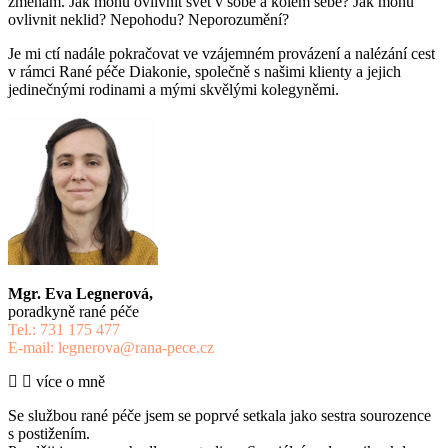
změnám. Jak mohu ovlivnit svět v sobě a kolem sebe? Jak mohu
ovlivnit neklid? Nepohodu? Neporozumění?
Je mi ctí nadále pokračovat ve vzájemném provázení a nalézání cest
v rámci Rané péče Diakonie, společně s našimi klienty a jejich
jedinečnými rodinami a mými skvělými kolegyněmi.
Mgr. Eva Legnerová,
poradkyně rané péče
Tel.: 731 175 477
E-mail: legnerova@rana-pece.cz
více o mně
Se službou rané péče jsem se poprvé setkala jako sestra sourozence
s postižením.