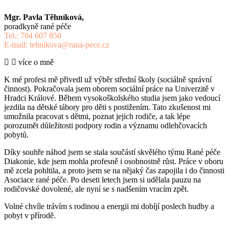
Mgr. Pavla Těhníková,
poradkyně rané péče
Tel.: 704 607 850
E-mail: tehnikova@rana-pece.cz
více o mně
K mé profesi mě přivedl už výběr střední školy (sociálně správní
činnost). Pokračovala jsem oborem sociální práce na Univerzitě v
Hradci Králové. Během vysokoškolského studia jsem jako vedoucí
jezdila na dětské tábory pro děti s postižením. Tato zkušenost mi
umožnila pracovat s dětmi, poznat jejich rodiče, a tak lépe
porozumět důležitosti podpory rodin a významu odlehčovacích
pobytů.
Díky souhře náhod jsem se stala součástí skvělého týmu Rané péče
Diakonie, kde jsem mohla profesně i osobnostně růst. Práce v oboru
mě zcela pohltila, a proto jsem se na nějaký čas zapojila i do činnosti
Asociace rané péče. Po deseti letech jsem si udělala pauzu na
rodičovské dovolené, ale nyní se s nadšením vracím zpět.
Volné chvíle trávím s rodinou a energii mi dobíjí poslech hudby a
pobyt v přírodě.