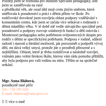
Později jsem se rozhodla pro studium Speciální pedagogiky, kde
jsem se zaměřovala na raný
a předškolní věk, ale osud táhl moji cestu jiným směrem, která
směřovala k poradenství a práci s dětmi přímo ve škole. Po
rodičovské dovolené jsem rozvíjela oblast podpory vzdělávání v
komunitním centru, kde jsem se začala více setkávat s rodinami s
dětmi mladšího věku. V té době mě vedle stávajícího speciálně ped.
poradenství a podpory rozvoje oslabených funkcí u dětí oslovila i
Montessori pedagogika nebo potřebnost svépomocných skupin pro
rodiče s dětmi se specifickými potřebami. Podpora v rodině, sdílení
radostí i starostí a hledání možností, jak porozumět a podpořit vývoj
dětí, mi dává velký smysl, protože jde o prostředí přirozené a s
nejbližšími. Oblasti, které je třeba rozklíčovat a následně rozvíjet,
vnímám jako velmi širokou škálu, kterou vám ráda pomohu přiblížit,
aby byla podpora pro vaši rodinu na míru. Těším se na společné
setkání.
Mgr. Anna Bláhová,
poradkyně rané péče
Tel.: 730 195 026
E-mail: blahova@rana-pece.cz
více o mně