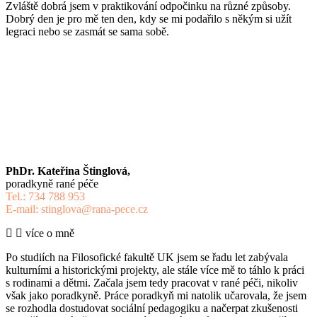
Zvláště dobrá jsem v praktikování odpočinku na různé způsoby.
Dobrý den je pro mě ten den, kdy se mi podařilo s někým si užít
legraci nebo se zasmát se sama sobě.
PhDr. Kateřina Štinglová,
poradkyně rané péče
Tel.: 734 788 953
E-mail: stinglova@rana-pece.cz
více o mně
Po studiích na Filosofické fakultě UK jsem se řadu let zabývala
kulturními a historickými projekty, ale stále více mě to táhlo k práci
s rodinami a dětmi. Začala jsem tedy pracovat v rané péči, nikoliv
však jako poradkyně. Práce poradkyň mi natolik učarovala, že jsem
se rozhodla dostudovat sociální pedagogiku a načerpat zkušenosti