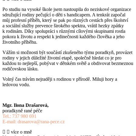
Po studiu na vysoké škole jsem nastoupila do neziskové organizace
sdružující rodiny pečující o děti s handicapem. A tenkrát započal
můj profesní příběh, který se pak po různých cestách přes školství
a sociální služby prevence širokého spektra, vrátil hezky zpátky
k rodinám. Díky spolupráci s různými cílovými skupinami rostla
pokora k životu a respekt k jedinečnosti každého člověka a jeho
životního příběhu.
Vážím si možnosti být součástí zkušeného týmu poradkyň, provázet
rodiny v jejich důležité životní etapě, společně hledat co je pro
každou to nejlepší, pobývat v dětském světě a obdivovat bezmeznou
rodičovskou lásku.
Volný čas trávím nejraději s rodinou v přírodě. Miluji hory a
ledovou vodu.
Mgr. Ilona Drašarová,
poradkyně rané péče
Tel.: 737 980 691
E-mail: drasarova@rana-pece.cz
více o mně