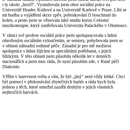
i ty okolo „hezčí“. Vystudovala jsem obor sociální práce na
Univerzitě Hradec Králové a na Univerzitě Karlově v Praze. Líbí se
mi hudba a vyjádření skrze zpěv, pobrukování či bouchnutí do
kolen, a proto jsem se věnovala také studiu kurzu Celostní
muzikoterapie, který zastřešovala Univerzita Palackého v Olomouci.
V rámci své profese sociální práce jsem spolupracovala s lidmi
ohroženým sociálním vyloučením, se seniory, pohybovala jsem se
v oblasti náhradní rodinné péče. Zásadní je pro mě možnost
spolupráce s lidmi žijícími se speciálními potřebami, s jejich
blízkými. V této oblasti jsem působila několik let v denních
stacionářích a jsem moc ráda, že nyní působím zde, v Rané péči
Diakonie.
Věřím v barevnost světa a vím, že být „jiný“ není vždy lehké. Chci
být pomocí v překonávání zbytečných bariér a ráda bych byla
jednou z těch, které umožní zazářit druhým v jejich vlastních
nejhezčích barvách.