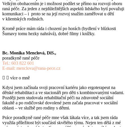
Velkým obohacením je i možnost podílet se přímo na rozvoji oboru
raná péče. Za jeden z nejdůležitějších aspektů lidského bytí považuji
komunikaci – i proto se na její rozvoj snažím zaměřovat u dětí
v klientských rodinách.
Kromě práce mám ráda i chození po horách (bydlení v blízkosti
Šumavy tomu hezky nahrává), dobré filmy i knížky.
Bc. Monika Menclová, DiS.,
poradkyně rané péče
Tel.: 603 822 601
E-mail: menclova@rana-pece.cz
více o mně
Kdysi jsem začínala svoji pracovní kariéru jako ergoterapeut na
dětské rehabilitaci a ve stacionáři pro děti s kombinovanými vadami.
Později jsem studovala rehabilitační péči na zdravotně sociální
fakultě a po rodičovské dovolené jsem začala pracovat v sociální
oblasti – ve službě pro rodiny s dětmi.
Práce poradkyně rané péče mne však lákala více, a tak jsem ráda
využila příležitost být součástí skvělého týmu. Nejen ten dělá z mé