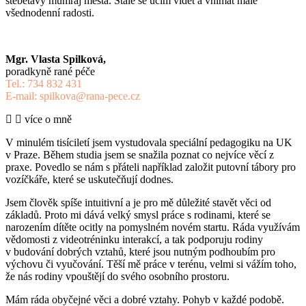
štěbetavý mumraj města. Stále se učím vidět a vnímat malé
všednodenní radosti.
Mgr. Vlasta Spilková,
poradkyně rané péče
Tel.: 734 832 431
E-mail: spilkova@rana-pece.cz
více o mně
V minulém tisíciletí jsem vystudovala speciální pedagogiku na UK
v Praze. Během studia jsem se snažila poznat co nejvíce věcí z
praxe. Povedlo se nám s přáteli například založit putovní tábory pro
vozíčkáře, které se uskutečňují dodnes.
Jsem člověk spíše intuitivní a je pro mě důležité stavět věci od
základů. Proto mi dává velký smysl práce s rodinami, které se
narozením dítěte ocitly na pomyslném novém startu. Ráda využívám
vědomosti z videotréninku interakcí, a tak podporuju rodiny
v budování dobrých vztahů, které jsou nutným podhoubím pro
výchovu či vyučování. Těší mě práce v terénu, velmi si vážím toho,
že nás rodiny vpouštějí do svého osobního prostoru.
Mám ráda obyčejné věci a dobré vztahy. Pohyb v každé podobě.