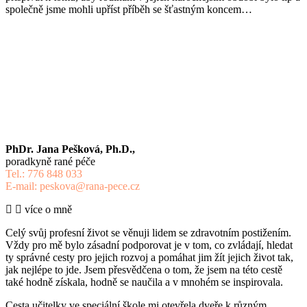
společně jsme mohli upříst příběh se šťastným koncem…
PhDr. Jana Pešková, Ph.D.,
poradkyně rané péče
Tel.: 776 848 033
E-mail: peskova@rana-pece.cz
více o mně
Celý svůj profesní život se věnuji lidem se zdravotním postižením.
Vždy pro mě bylo zásadní podporovat je v tom, co zvládají, hledat
ty správné cesty pro jejich rozvoj a pomáhat jim žít jejich život tak,
jak nejlépe to jde. Jsem přesvědčena o tom, že jsem na této cestě
také hodně získala, hodně se naučila a v mnohém se inspirovala.
Cesta učitelky ve speciální škole mi otevřela dveře k různým