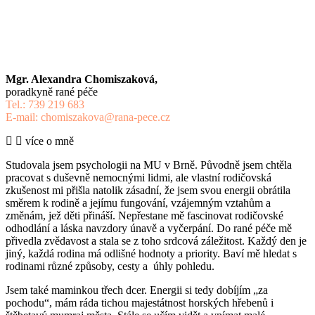
Mgr. Alexandra Chomiszaková,
poradkyně rané péče
Tel.: 739 219 683
E-mail: chomiszakova@rana-pece.cz
více o mně
Studovala jsem psychologii na MU v Brně. Původně jsem chtěla
pracovat s duševně nemocnými lidmi, ale vlastní rodičovská
zkušenost mi přišla natolik zásadní, že jsem svou energii obrátila
směrem k rodině a jejímu fungování, vzájemným vztahům a
změnám, jež děti přináší. Nepřestane mě fascinovat rodičovské
odhodlání a láska navzdory únavě a vyčerpání. Do rané péče mě
přivedla zvědavost a stala se z toho srdcová záležitost. Každý den je
jiný, každá rodina má odlišné hodnoty a priority. Baví mě hledat s
rodinami různé způsoby, cesty a úhly pohledu.
Jsem také maminkou třech dcer. Energii si tedy dobíjím „za
pochodu“, mám ráda tichou majestátnost horských hřebenů i