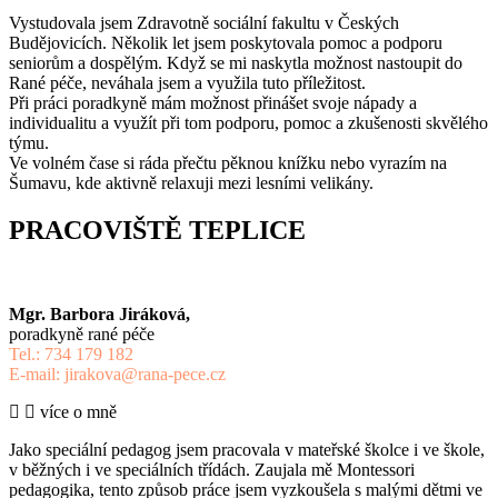
Vystudovala jsem Zdravotně sociální fakultu v Českých
Budějovicích. Několik let jsem poskytovala pomoc a podporu
seniorům a dospělým. Když se mi naskytla možnost nastoupit do
Rané péče, neváhala jsem a využila tuto příležitost.
Při práci poradkyně mám možnost přinášet svoje nápady a
individualitu a využít při tom podporu, pomoc a zkušenosti skvělého
týmu.
Ve volném čase si ráda přečtu pěknou knížku nebo vyrazím na
Šumavu, kde aktivně relaxuji mezi lesními velikány.
PRACOVIŠTĚ TEPLICE
Mgr. Barbora Jiráková,
poradkyně rané péče
Tel.: 734 179 182
E-mail: jirakova@rana-pece.cz
více o mně
Jako speciální pedagog jsem pracovala v mateřské školce i ve škole,
v běžných i ve speciálních třídách. Zaujala mě Montessori
pedagogika, tento způsob práce jsem vyzkoušela s malými dětmi ve