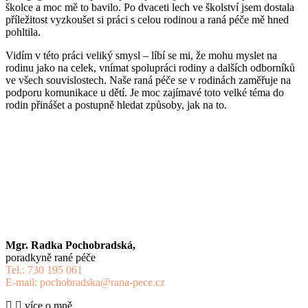
školce a moc mě to bavilo. Po dvaceti lech ve školství jsem dostala
příležitost vyzkoušet si práci s celou rodinou a raná péče mě hned
pohltila.
Vidím v této práci veliký smysl – líbí se mi, že mohu myslet na
rodinu jako na celek, vnímat spolupráci rodiny a dalších odborníků
ve všech souvislostech. Naše raná péče se v rodinách zaměřuje na
podporu komunikace u dětí. Je moc zajímavé toto velké téma do
rodin přinášet a postupně hledat způsoby, jak na to.
Mgr. Radka Pochobradská,
poradkyně rané péče
Tel.: 730 195 061
E-mail: pochobradska@rana-pece.cz
více o mně