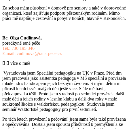
Za sebou mám působení v domově pro seniory a také v doprovodné
organizaci, která zajišťuje podporu pěstounským rodinám. Mimo
práci mě naplňuje cestování a pobyt v horách, hlavně v Krkonoších.
Bc. Olga Cudlínová,
poradkyně rané péče
Tel.: 730 195 346
E-mail: cudlinova@rana-pece.cz
více o mně
Vystudovala jsem Speciální pedagogiku na UK v Praze. Před tím
jsem pracovala jako asistentka pedagoga v MŠ speciální a provázela
mladé lidi s handicapem jejich běžným životem. S mými dětmi mi
přirostl k srdci svět malých dětí ještě více. Stále mě bavil,
překvapoval a těšil. Proto jsem s radostí po sedm let provázela další
malé děti a jejich rodiny v lesním klubu a další dva roky v malé
soukromé školce s waldorfskou pedagogikou. Studovala jsem
seminář Waldorfské pedagogiky pro první sedmiletí.
Po těch letech provázení a pečování, jsem sama byla také provázena
a opečovávána. Dostala jsem spoustu příležitostí k přemýšlení a ke