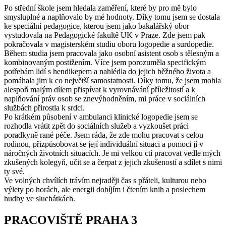
Po střední škole jsem hledala zaměření, které by pro mě bylo
smysluplné a naplňovalo by mé hodnoty. Díky tomu jsem se dostala
ke speciální pedagogice, kterou jsem jako bakalářský obor
vystudovala na Pedagogické fakultě UK v Praze. Zde jsem pak
pokračovala v magisterském studiu oboru logopedie a surdopedie.
Během studia jsem pracovala jako osobní asistent osob s tělesným a
kombinovaným postižením. Více jsem porozuměla specifickým
potřebám lidí s hendikepem a nahlédla do jejich běžného života a
pomáhala jim k co největší samostatnosti. Díky tomu, že jsem mohla
alespoň malým dílem přispívat k vyrovnávání příležitostí a k
naplňování práv osob se znevýhodněním, mi práce v sociálních
službách přirostla k srdci.
Po krátkém působení v ambulanci klinické logopedie jsem se
rozhodla vrátit zpět do sociálních služeb a vyzkoušet práci
poradkyně rané péče. Jsem ráda, že zde mohu pracovat s celou
rodinou, přizpůsobovat se její individuální situaci a pomoci jí v
náročných životních situacích. Je mi velkou ctí pracovat vedle mých
zkušených kolegyň, učit se a čerpat z jejich zkušeností a sdílet s nimi
ty své.
Ve volných chvílích trávím nejraději čas s přáteli, kulturou nebo
výlety po horách, ale energii dobíjím i čtením knih a poslechem
hudby ve sluchátkách.
PRACOVIŠTĚ PRAHA 3