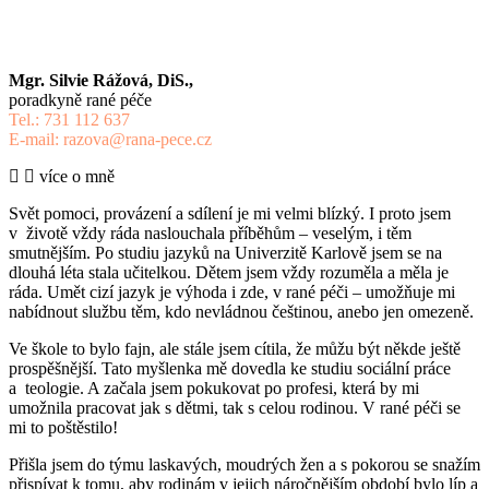
Mgr. Silvie Rážová, DiS.,
poradkyně rané péče
Tel.: 731 112 637
E-mail: razova@rana-pece.cz
více o mně
Svět pomoci, provázení a sdílení je mi velmi blízký. I proto jsem
v životě vždy ráda naslouchala příběhům – veselým, i těm
smutnějším. Po studiu jazyků na Univerzitě Karlově jsem se na
dlouhá léta stala učitelkou. Dětem jsem vždy rozuměla a měla je
ráda. Umět cizí jazyk je výhoda i zde, v rané péči – umožňuje mi
nabídnout službu těm, kdo nevládnou češtinou, anebo jen omezeně.
Ve škole to bylo fajn, ale stále jsem cítila, že můžu být někde ještě
prospěšnější. Tato myšlenka mě dovedla ke studiu sociální práce
a teologie. A začala jsem pokukovat po profesi, která by mi
umožnila pracovat jak s dětmi, tak s celou rodinou. V rané péči se
mi to poštěstilo!
Přišla jsem do týmu laskavých, moudrých žen a s pokorou se snažím
přispívat k tomu, aby rodinám v jejich náročnějším období bylo líp a