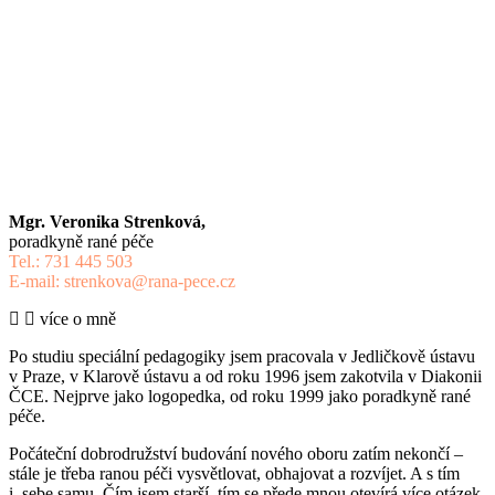
Mgr. Veronika Strenková,
poradkyně rané péče
Tel.: 731 445 503
E-mail: strenkova@rana-pece.cz
více o mně
Po studiu speciální pedagogiky jsem pracovala v Jedličkově ústavu
v Praze, v Klarově ústavu a od roku 1996 jsem zakotvila v Diakonii
ČCE. Nejprve jako logopedka, od roku 1999 jako poradkyně rané
péče.
Počáteční dobrodružství budování nového oboru zatím nekončí –
stále je třeba ranou péči vysvětlovat, obhajovat a rozvíjet. A s tím
i sebe samu. Čím jsem starší, tím se přede mnou otevírá více otázek