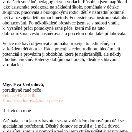
v dalších sociálně pedagogických vodách. Působila jsem například
jako asistentka pedagoga na základní škole, pomáhala v dětské
skupince, pracovala s biologickými rodiči dětí v náhradní rodinné
péči a rozvíjela děti pomocí metody Feuersteinova instrumentálního
obohacování. Po několikaleté přestávce jsem se s radostí vrátila
k vysněné práci poradkyně rané péče, která mě na tuto
dobrodružnou cestu nasměrovala a po celou dobu také přitahovala.
Velice mě baví objevovat a pomáhat rozvíjet to jedinečné, co
v každém děťátku je. Ráda pracuji s celou rodinou, hledám její
potenciál a provázím ji obdobím, které je nejkrásnější, ale někdy
i hodně náročné. Baterky dobíjím na horách, ideálně s hlavou
v oblacích.
Mgr. Eva Vedralová,
poradkyně rané péče
Tel.: 739 547 830
E-mail: vedralova@rana-pece.cz
více o mně
Začínala jsem jako zdravotní sestra v dětském domově pro děti se
speciálními potřebami. Dětský domov se zrušil a já měla důvod
k dalšímu studiu, s pomocí kterého jsem chtěla udělat svět pro sebe