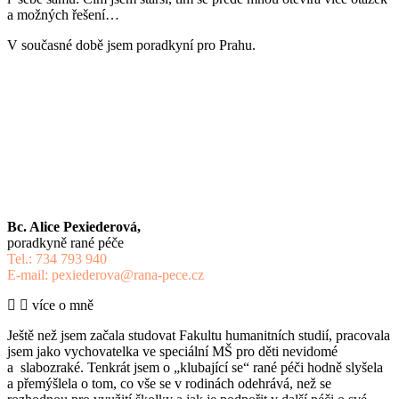
a možných řešení…
V současné době jsem poradkyní pro Prahu.
Bc. Alice Pexiederová,
poradkyně rané péče
Tel.: 734 793 940
E-mail: pexiederova@rana-pece.cz
více o mně
Ještě než jsem začala studovat Fakultu humanitních studií, pracovala
jsem jako vychovatelka ve speciální MŠ pro děti nevidomé
a slabozraké. Tenkrát jsem o „klubající se“ rané péči hodně slyšela
a přemýšlela o tom, co vše se v rodinách odehrává, než se