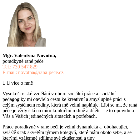
Mgr. Valentýna Novotná,
poradkyně rané péče
Tel.: 739 547 829
E-mail: novotna@rana-pece.cz
více o mně
Vysokoškolské vzdělání v oboru sociální práce a sociální
pedagogiky mi otevřelo cestu ke kreativní a smysluplné práci s
celým systémem rodiny, která mě velmi naplňuje. Líbí se mi, že raná
péče je vždy šitá na míru konkrétní rodině a dítěti – je to opravdu o
Vás a Vašich jedinečných situacích a potřebách.
Práce poradkyně v rané péči je velmi dynamická a obohacující,
zvláště s tak skvělým týmem kolegyň, které mám okolo sebe, a se
kterými vzájemně sdílíme své zkušenosti a tipy.