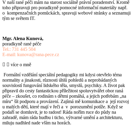
V naší rané péči mám na starost sociálně právní poradenství. Kromě
toho připravuji pro poradkyně pomocné informační materiály např.
o kompenzačních pomůckách, spravuji webové stránky a seznamuji
tým se světem IT.
Mgr. Alena Kunová,
poradkyně rané péče
Tel.: 731 445 504
E-mail: kunova@rana-pece.cz
více o mně
Formální vzdělání speciální pedagogiky mi kdysi otevřelo téma
normality a jinakosti, různosti úhlů pohledů a neprobádaných
souvislostí fungování lidského těla, smyslů, psychiky. A život pak
připravil do cesty fantastickou příležitost spoluvytvářet obor raná
péče – zkoušet, co rodinám s dětmi pomáhá, a jejich potřebám „na
míru“ šít podporu a provázení. Zajímá mě komunikace a její rozvoj
u malých dětí, které mají v řeči a v porozumění potíže. Když se
podaří se domluvit, je to radost! Ráda nořím ruce do půdy na
zahradě, mám ráda hudbu i ticho, výtvarné umění a architekturu,
miluju nadhled nade vším na horách.