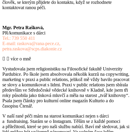
člověk, se kterým přijdete do kontaktu, když se rozhodnete
kontaktovat ranou péči.
Mgr. Petra Rašková,
PR/komunikace s dárci
Tel.: 739 550 411
E-mail: raskova@rana-pece.cz,
petra.raskova@scps.diakonie.cz
více o mně
Vystudovala jsem religionistiku na Filosofické fakultě Univerzity
Pardubice. Po škole jsem absolvovala několik kurzů na copywriting,
marketing v praxi a public relations, jelikož mě vždy bavilo pracovat
se slovy a komunikovat s lidmi. Praxi v public relations jsem sbírala
především ve Středočeské vědecké knihovně v Kladně, kde jsem tři
roky působila jako tisková mluvčí a měla na starost „tvář knihovny“.
Psala jsem články pro kulturní online magazín Kulturio a do
časopisu Čtenář.
V naší rané péči mám na starost komunikaci nejen s dárci
a fundraising. Starám se o Instagram. Těším se z každé pomoci
a příležitostí, které se pro naši službu nabízí. Baví mě sledovat, jak si
lidé můžou být vzájemně nápomocní. Ve volném čase ležím