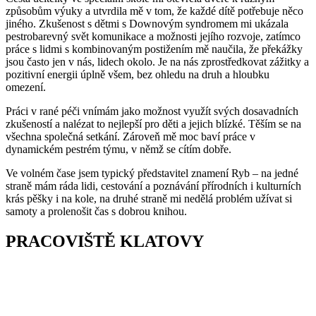
způsobům výuky a utvrdila mě v tom, že každé dítě potřebuje něco
jiného. Zkušenost s dětmi s Downovým syndromem mi ukázala
pestrobarevný svět komunikace a možnosti jejího rozvoje, zatímco
práce s lidmi s kombinovaným postižením mě naučila, že překážky
jsou často jen v nás, lidech okolo. Je na nás zprostředkovat zážitky a
pozitivní energii úplně všem, bez ohledu na druh a hloubku
omezení.
Práci v rané péči vnímám jako možnost využít svých dosavadních
zkušeností a nalézat to nejlepší pro děti a jejich blízké. Těším se na
všechna společná setkání. Zároveň mě moc baví práce v
dynamickém pestrém týmu, v němž se cítím dobře.
Ve volném čase jsem typický představitel znamení Ryb – na jedné
straně mám ráda lidi, cestování a poznávání přírodních i kulturních
krás pěšky i na kole, na druhé straně mi nedělá problém užívat si
samoty a prolenošit čas s dobrou knihou.
PRACOVIŠTĚ KLATOVY