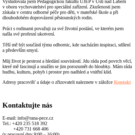
Vystudovala jsem Pedagogickou fakultu UJEP v Ústí nad Labem
v oboru vychovatelství pro speciální zařízení. Zkušenosti jsem
získala v centru odborné péče pro děti, v mateřské škole a při
dlouhodobém doprovázení pěstounských rodin.
Práci s rodinami považuji za své životní poslání, ve kterém jsem
našla své profesní ukotvení.
Těší mě být součástí týmu odbornic, kde nacházím inspiraci, sdílení
a především smysl.
Můj život je pestrost a hledání souvislostí. Jdu ráda pod povrch věcí,
které mě fascinují a snažím se jim porozumět do hloubky
.
Mám ráda
hudbu, kulturu, pohyb i prostor pro nadhled a vnitřní klid.
Adresy pracovišť a údaje o zřizovateli naleznete v záložce
Kontakt
Kontaktujte nás
E-mail: info@rana-pece.cz
Tel.: +420 235 518 392
+420 731 668 406
(v pracovní dny 9:00 – 16:00)