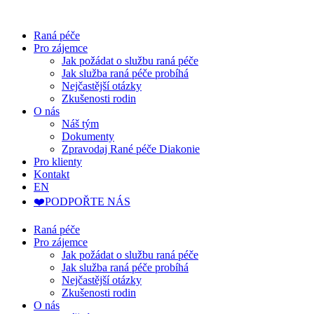
Raná péče
Pro zájemce
Jak požádat o službu raná péče
Jak služba raná péče probíhá
Nejčastější otázky
Zkušenosti rodin
O nás
Náš tým
Dokumenty
Zpravodaj Rané péče Diakonie
Pro klienty
Kontakt
EN
❤️PODPOŘTE NÁS
Raná péče
Pro zájemce
Jak požádat o službu raná péče
Jak služba raná péče probíhá
Nejčastější otázky
Zkušenosti rodin
O nás