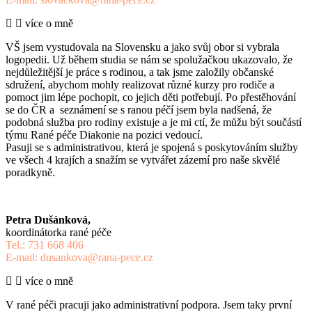
více o mně
VŠ jsem vystudovala na Slovensku a jako svůj obor si vybrala
logopedii. Už během studia se nám se spolužačkou ukazovalo, že
nejdůležitější je práce s rodinou, a tak jsme založily občanské
sdružení, abychom mohly realizovat různé kurzy pro rodiče a
pomoct jim lépe pochopit, co jejich děti potřebují. Po přestěhování
se do ČR a seznámení se s ranou péčí jsem byla nadšená, že
podobná služba pro rodiny existuje a je mi ctí, že můžu být součástí
týmu Rané péče Diakonie na pozici vedoucí.
Pasuji se s administrativou, která je spojená s poskytováním služby
ve všech 4 krajích a snažím se vytvářet zázemí pro naše skvělé
poradkyně.
Petra Dušánková,
koordinátorka rané péče
Tel.: 731 668 406
E-mail: dusankova@rana-pece.cz
více o mně
V rané péči pracuji jako administrativní podpora. Jsem taky první