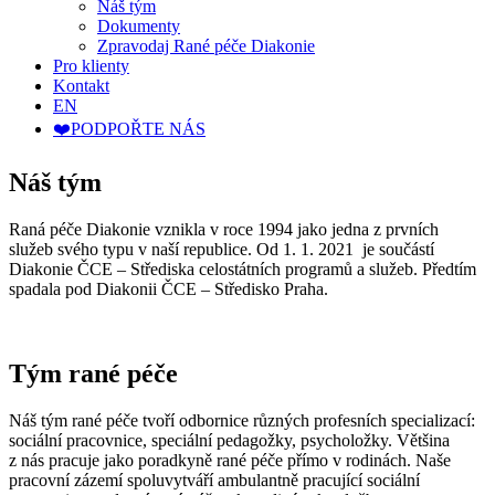
Náš tým
Dokumenty
Zpravodaj Rané péče Diakonie
Pro klienty
Kontakt
EN
❤️PODPOŘTE NÁS
Náš tým
Raná péče Diakonie vznikla v roce 1994 jako jedna z prvních
služeb svého typu v naší republice. Od 1. 1. 2021 je součástí
Diakonie ČCE – Střediska celostátních programů a služeb. Předtím
spadala pod Diakonii ČCE – Středisko Praha.
Tým rané péče
Náš tým rané péče tvoří odbornice různých profesních specializací:
sociální pracovnice, speciální pedagožky, psycholožky. Většina
z nás pracuje jako poradkyně rané péče přímo v rodinách. Naše
pracovní zázemí spoluvytváří ambulantně pracující sociální