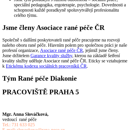
speciální pedagogika, ergoterapie, psychologie. Dovednosti a
schopnosti každé poradkyně spoluvytvářejí profesionalitu
celého týmu.
Jsme členy Asociace rané péče ČR
Společně s dalšími poskytovateli rané péče pracujeme na rozvoji
našeho oboru rané péče. Hlavním polem pro společnou práci je naše
profesní organizace,
Asociace rané péče ČR
, jejímiž jsme členy.
Jsme držitelem
Garance kvality služby
, kterou na základě šetření
kvality služby uděluje Asociace rané péče ČR. Eticky se vztahujeme
k
Etickému kodexu sociálních pracovníků ČR
.
Tým Rané péče Diakonie
PRACOVIŠTĚ PRAHA 5
Mgr. Anna Slováčková,
vedoucí rané péče
Tel.: 731 633 025
E-mail: slovackova@rana-pece.cz