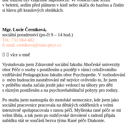
v beletrii, sedím před plátnem v kině nebo skáču do bazénu a čistím
si hlavu při kraulových obrátkách.
Mgr. Lucie Černíková,
sociální poradenství (po-čt 9 – 14 hod.)
Tel.: 731 664 482
E-mail: cernikova@rana-pece.cz
více o mně
Vystudovala jsem Zdravotně sociální fakultu Jihočeské univerzity
obor Péče o osoby s postižením a později v rámci celoživotního
vzdělávání Pedagogickou fakultu obor Psychopedie. V rozhodování
o mém budoucím nasměrování mě nejvíce ovlivnilo to, že jsem
v průběhu studia začala jezdit jako vedoucí na tábory pro děti
s různým postižením a na psychorehabilitační pobyty pro rodiny.
Po studiu jsem nastoupila do motolské nemocnice, kde jsem jako
sociální pracovnice pracovala na dětských odděleních a velmi
intenzivně spolupracovala s ranou péčí. Myšlenka rané péče se mi
velmi líbila, a tak jsem po rodičovské dovolené s radostí přijala
nabídku stát se součástí bezva týmu Rané péče Diakonie.